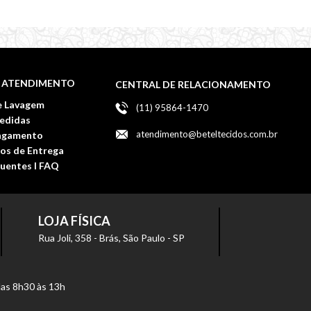
E ATENDIMENTO
CENTRAL DE RELACIONAMENTO
e Lavagem
(11) 95864-1470
Medidas
atendimento@beteltecidos.com.br
agamento
zos de Entrega
uentes l FAQ
LOJA FÍSICA
Rua Joli, 358 - Brás, São Paulo - SP
das 8h30 às 13h